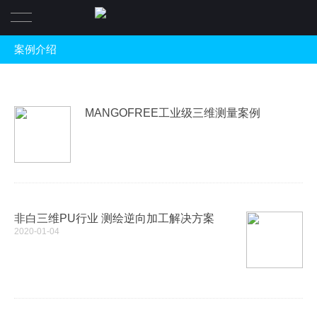
案例介绍
首页
产品简介
MANGOFREE工业级三维测量案例
案例介绍
视频宣传
关于非白
非白三维PU行业 测绘逆向加工解决方案
新闻
企业简介
2020-01-04
软件下载
关于我们
人才招聘