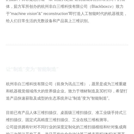
体，茹方军所创办的杭州非白三维科技有限公司（Blackboxcv）致力
新闻
于“machine vision”&“ reconstruction”即打造人工智能时代的机器视觉，
给人们日常生活的无数设备和产品装上三维识别。
软件下载
让“制造”变为“智能制造”
杭州非白三维科技有限公司（前身为讯点三维），愿景是成为三维重建
和机器视觉领域伟大的世界级企业。致力于增材制造及3D打印，希望打
造产品快速获取及成型的生态系统并让“制造”变为“智能制造”。
目前已有产品人体三维扫描仪、桌面级三维扫描仪、准工业级手持式三
维扫描仪、固定式高精度三维扫描仪、工业在线三维检测等。
公司提供拥有针对不同行业的深度定制化的三维扫描模组和针对集成商