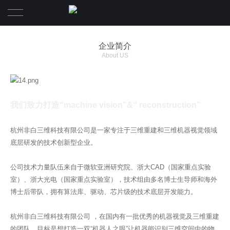
首页
企业简介
About US
产品简介
案例介绍
我们致力打造“machine vision”&“ reconstruction
”
视频宣传
杭州非白三维科技有限公司是一家专注于三维重建和三维机器视觉领域
关于非白
底层研发的技术创新型企业。
公司技术力量队伍来自于微软亚洲研究院、浙大CAD（国家重点实验
企业简介
室）、浙大光电（国家重点实验室），技术组由多名博士生导师和海外
博士后带队，拥有算法库、驱动、芯片级的技术底层开发能力。
关于我们
杭州非白三维科技有限公司 ，在国内有一批优秀的机器视觉及三维重建
人才招聘
的团队，目标是想打造一双“机器人之眼”让机器能识别三维空间中的物