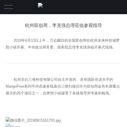
首页
杭州双创周，李克强总理莅临参观指导
产品简介
2019年6月13日上午，万众瞩目的全国双创周在杭州未来科技城梦
想小镇开幕。中央政治局常委、国务院总理李克强亲临开幕式现场。
案例介绍
视频宣传
关于非白
杭州非白三维科技有限公司自主开发的、具有国际先进水平的
MangoFree系列手持高速多线激光三维扫描仪作为双创周金色长廊重点
新闻
企业简介
展示的26个项目之一，在梦想小镇接受了各级领导和专家的检阅。
软件下载
关于我们
人才招聘