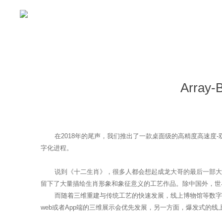
首页
产品简介
案例介绍
视频宣传
Arra
在2018年的尾声，我们推出了一款桌面级的高精度高速度-双轴三
字化进程。
说到《十二生肖》，很多人都会想起成龙大哥的最后一部大动
留下了大量描绘生肖形象和象征意义的工艺作品。除中国外，世
而随着三维重建与传统工艺的快速发展，线上博物馆等数字化
web或者App端的三维展示会优先发展，另一方面，爆发式的