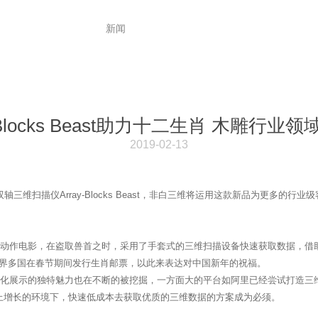
关于非白
新闻
软件下载
y-Blocks Beast助力十二生肖 木雕行业
2019-02-13
维扫描仪Array-Blocks Beast，非白三维将运用这款新品为更多的行
作电影，在盗取兽首之时，采用了手套式的三维扫描设备快速获取数据，借助
界多国在春节期间发行生肖邮票，以此来表达对中国新年的祝福。
展示的独特魅力也在不断的被挖掘，一方面大的平台如阿里已经尝试打造三维购
线上增长的环境下，快速低成本去获取优质的三维数据的方案成为必须。