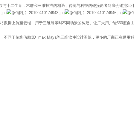
三维扫描仪与十二生肖，木雕和三维扫描的相遇，传统与科技的碰撞两者到底会碰撞出
数据上传至云端，用于三维展示时不同场景的构建。让广大用户能360度自
同于传统借助3D max Maya等三维软件设计图纸，更多的厂商正在借用